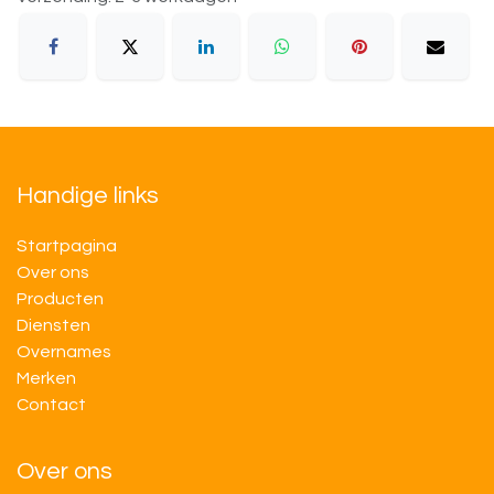
Handige links
Startpagina
Over ons
Producten
Diensten
Overnames
M​​erken
Contact
Over ons