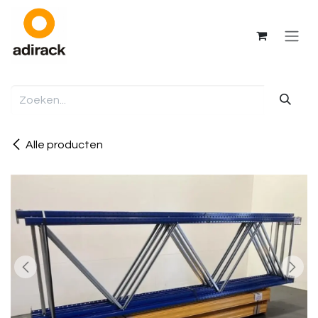
Overslaan naar inhoud
Alle producten