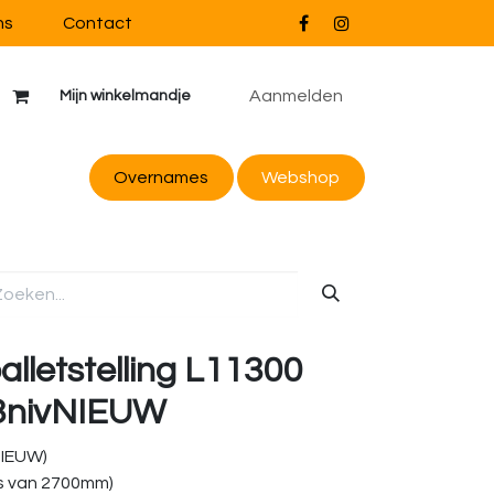
ns
Contact
Aanmelden
Mijn winkelmandje
Overnames
Webs
hop
alletstelling L11300
3nivNIEUW
NIEUW)
s van 2700mm)