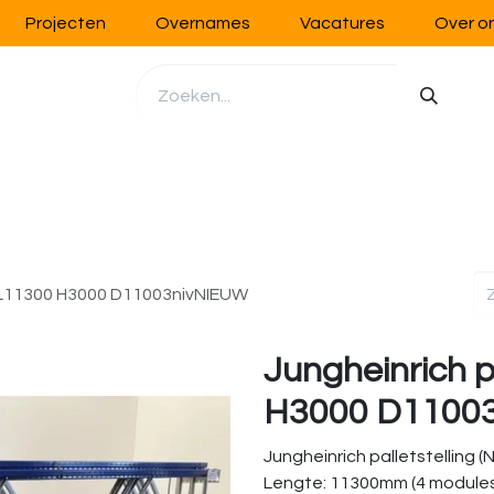
Projecten
Overnames
Vacatures
Over o
richting
Werkplaatsinrichting
Opslag
Handling
ng L11300 H3000 D11003nivNIEUW
Jungheinrich p
H3000 D1100
Jungheinrich palletstelling (
Lengte: 11300mm (4 module