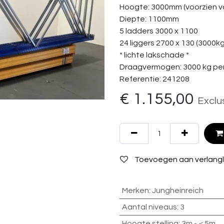
Hoogte: 3000mm (voorzien va
Diepte: 1100mm
5 ladders 3000 x 1100
24 liggers 2700 x 130 (3000k
* lichte lakschade *
Draagvermogen: 3000 kg per
Referentie: 241208
€
1.155,00
Exclu
Toevoegen aan verlangli
Merken
:
Jungheinreich
Aantal niveaus
:
3
Hoogte stelling
:
3m - < 5m