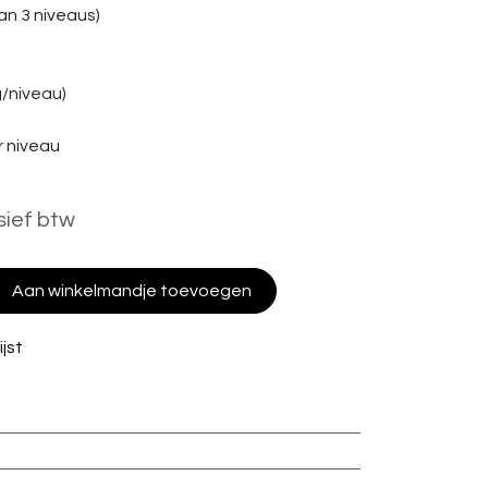
n 3 niveaus)
g/niveau)
 niveau
sief btw
Aan winkelmandje toevoegen
jst