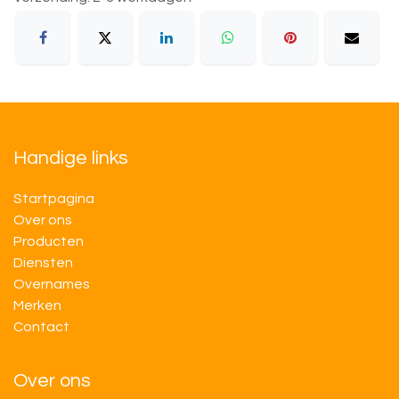
Handige links
Startpagina
Over ons
Producten
Diensten
Overnames
M​​erken
Contact
Over ons