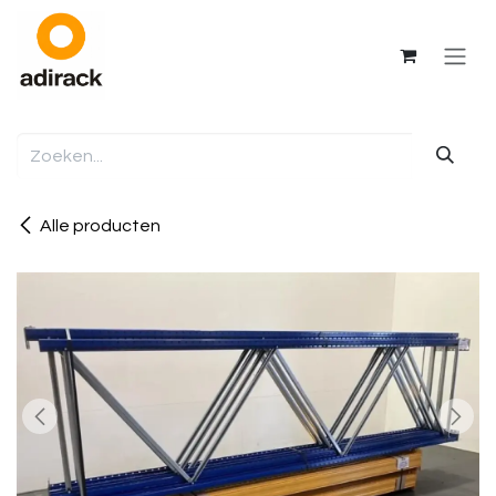
Overslaan naar inhoud
Alle producten