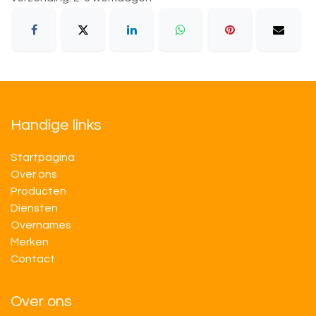
Handige links
Startpagina
Over ons
Producten
Diensten
Overnames
M​​erken
Contact
Over ons