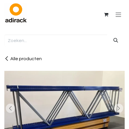
Overslaan naar inhoud
Alle producten