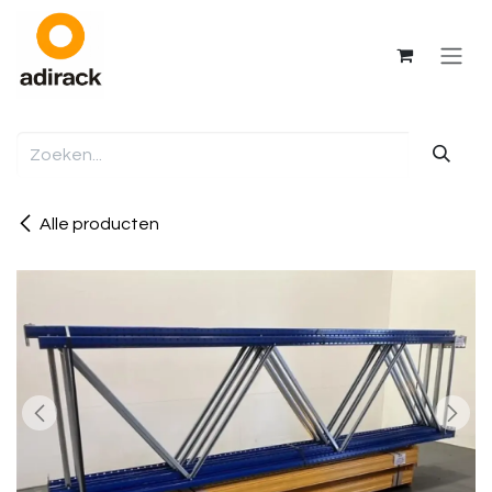
Overslaan naar inhoud
Alle producten