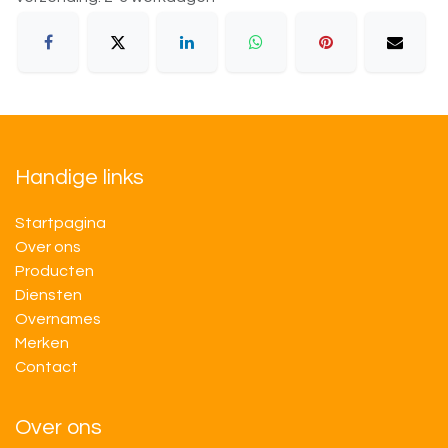
Handige links
Startpagina
Over ons
Producten
Diensten
Overnames
M​​erken
Contact
Over ons