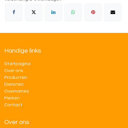
Handige links
Startpagina
Over ons
Producten
Diensten
Overnames
M​​erken
Contact
Over ons