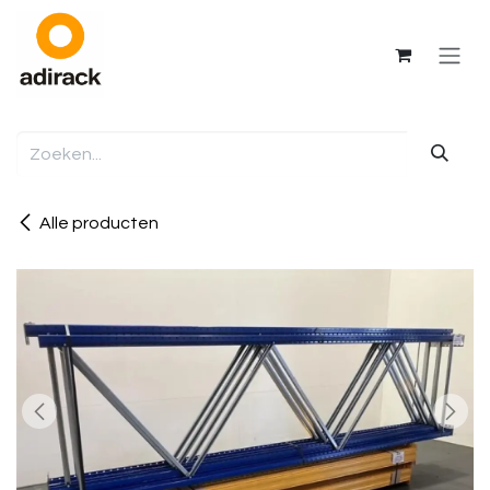
Overslaan naar inhoud
Alle producten