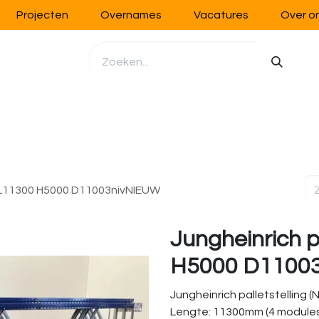
Projecten
Overnames
Vacatures
Over o
richting
Werkplaatsinrichting
Opslag
Handling
ng L11300 H5000 D11003nivNIEUW
Jungheinrich p
H5000 D1100
Jungheinrich palletstelling (
Lengte: 11300mm (4 module