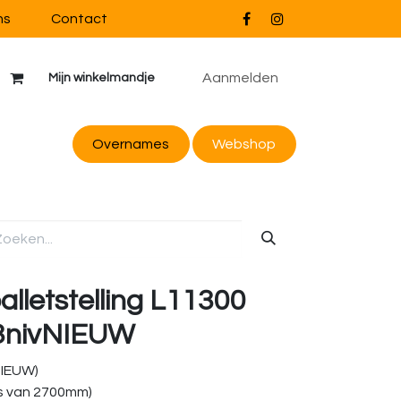
ns
Contact
Aanmelden
Mijn winkelmandje
Overnames
Webs
hop
alletstelling L11300
3nivNIEUW
NIEUW)
s van 2700mm)