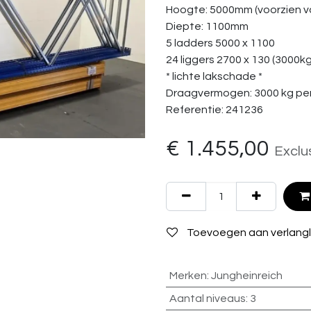
Hoogte: 5000mm (voorzien va
Diepte: 1100mm
5 ladders 5000 x 1100
24 liggers 2700 x 130 (3000k
* lichte lakschade *
Draagvermogen: 3000 kg per
Referentie: 241236
€
1.455,00
Exclu
Toevoegen aan verlangli
Merken
:
Jungheinreich
Aantal niveaus
:
3