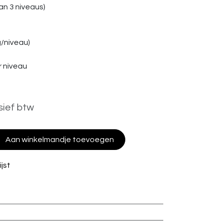
n 3 niveaus)
g/niveau)
 niveau
sief btw
Aan winkelmandje toevoegen
jst