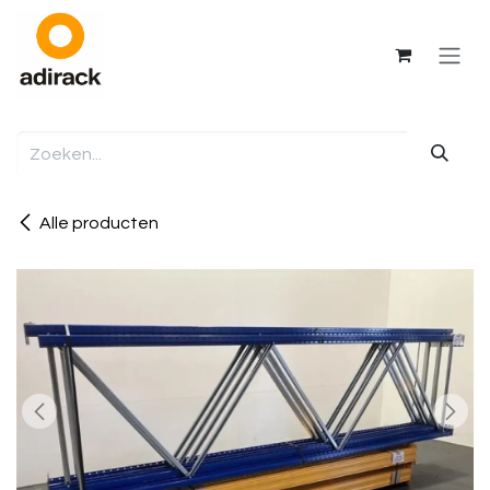
Overslaan naar inhoud
Alle producten