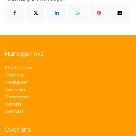
Handige links
Startpagina
Over ons
Producten
Diensten
Overnames
M​​erken
Contact
Over ons