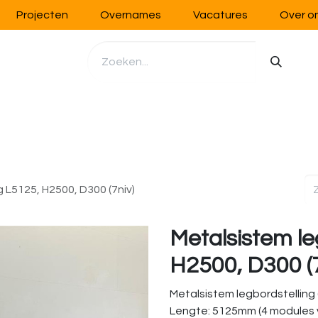
Projecten
Overnames
Vacatures
Over o
richting
Werkplaatsinrichting
Opslag
Handling
 L5125, H2500, D300 (7niv)
Metalsistem le
H2500, D300 (7
Metalsistem legbordstelling
Lengte: 5125mm (4 modules