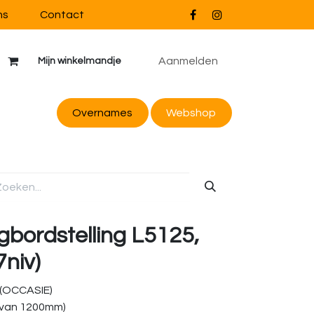
ns
Contact
Aanmelden
Mijn winkelmandje
Overnames
Webs
hop
gbordstelling L5125,
niv)
 (OCCASIE)
 van 1200mm)