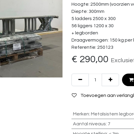
Hoogte: 2500mm (voorzien va
Diepte: 300mm
5 ladders 2500 x 300
56 liggers 1200 x 30
+ legborden
Draagvermogen: 150 kg per 
Referentie: 250123
€
290,00
Exclusie
Toevoegen aan verlangli
Merken
:
Metalsistem legbor
Aantal niveaus
:
7
Hoogte stelling
:
< 3m