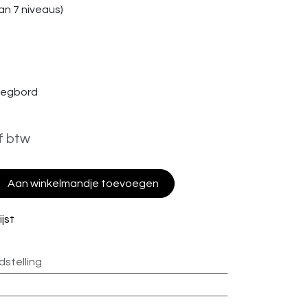
n 7 niveaus)
legbord
f btw
Aan winkelmandje toevoegen
jst
dstelling