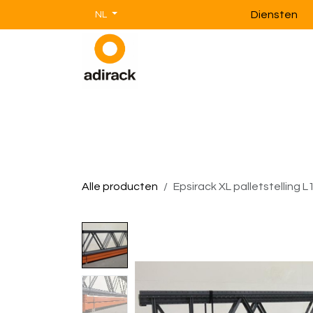
Overslaan naar inhoud
Diensten
NL
Magazijnstellingen
Magazijnin
Alle producten
Epsirack XL palletstelling L