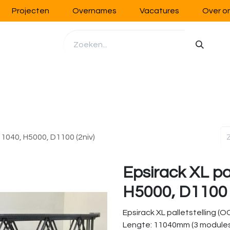
Projecten
Overnames
Vacatures
Over o
richting
Werkplaatsinrichting
Opslag
Handling
11040, H5000, D1100 (2niv)
Epsirack XL pa
H5000, D1100 
Epsirack XL palletstelling (
Lengte: 11040mm (3 module