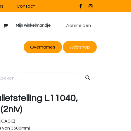
ns
Contact
Aanmelden
Mijn winkelmandje
Overnames
Webs
hop
lletstelling L11040,
(2niv)
OCCASIE)
s van 3600mm)