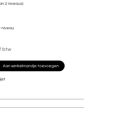
n 2 niveaus)
 niveau
f btw
Aan winkelmandje toevoegen
jst