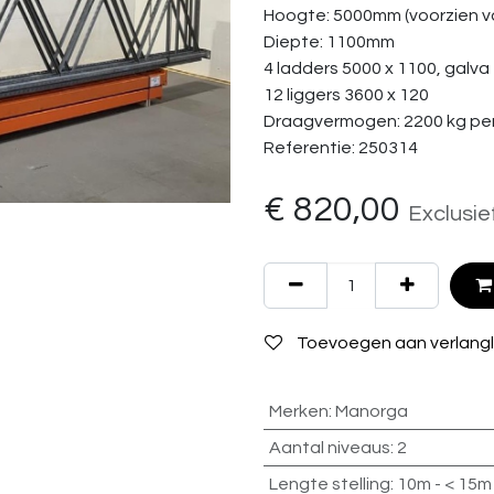
Hoogte: 5000mm (voorzien va
Diepte: 1100mm
4 ladders 5000 x 1100, galva
12 liggers 3600 x 120
Draagvermogen: 2200 kg per
Referentie: 250314
€
820,00
Exclusie
Toevoegen aan verlangli
Merken
:
Manorga
Aantal niveaus
:
2
Lengte stelling
:
10m - < 15m