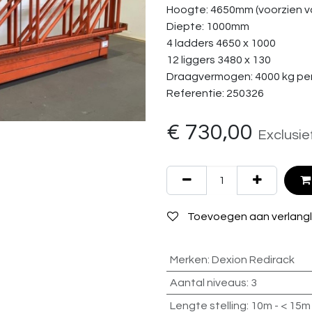
Hoogte: 4650mm (voorzien va
Diepte: 1000mm
4 ladders 4650 x 1000
12 liggers 3480 x 130
Draagvermogen: 4000 kg per
Referentie: 250326
€
730,00
Exclusie
Toevoegen aan verlangli
Merken
:
Dexion Redirack
Aantal niveaus
:
3
Lengte stelling
:
10m - < 15m