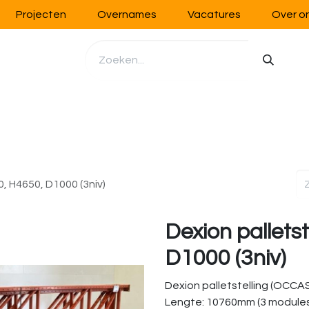
Projecten
Overnames
Vacatures
Over o
richting
Werkplaatsinrichting
Opslag
Handling
0, H4650, D1000 (3niv)
Dexion pallets
D1000 (3niv)
Dexion palletstelling (OCCAS
Lengte: 10760mm (3 module