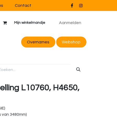
ns
Contact
Aanmelden
Mijn winkelmandje
Overnames
Webs
hop
telling L10760, H4650,
IE)
s van 3480mm)