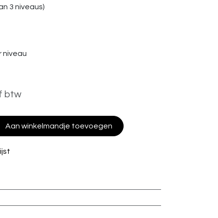
n 3 niveaus)
 niveau
f btw
Aan winkelmandje toevoegen
jst