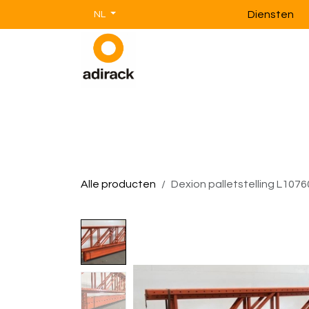
Overslaan naar inhoud
Diensten
NL
Magazijnstellingen
Magazijnin
Alle producten
Dexion palletstelling L1076