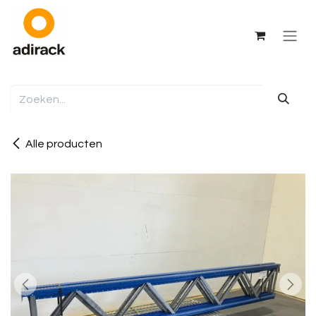
Overslaan naar inhoud
Alle producten