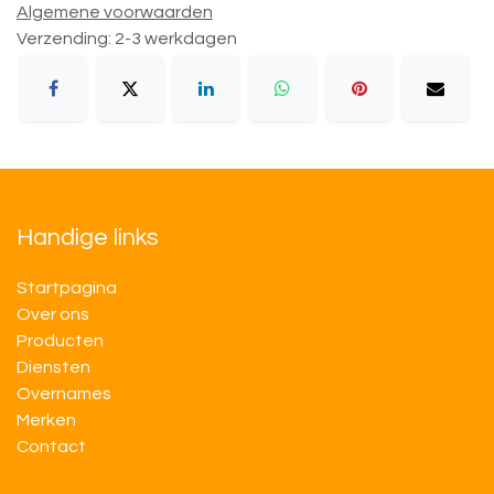
Algemene voorwaarden
Verzending: 2-3 werkdagen
Handige links
Startpagina
Over ons
Producten
Diensten
Overnames
M​​erken
Contact