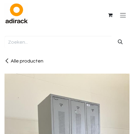
Overslaan naar inhoud
Alle producten