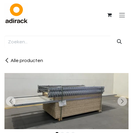
Overslaan naar inhoud
Alle producten