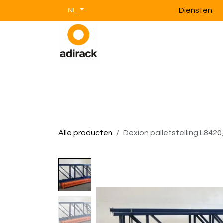
Overslaan naar inhoud
Diensten
NL
Magazijnstellingen
Magazijnin
Alle producten
Dexion palletstelling L8420