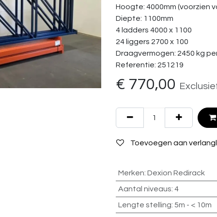
Hoogte: 4000mm (voorzien va
Diepte: 1100mm
4 ladders 4000 x 1100
24 liggers 2700 x 100
Draagvermogen: 2450 kg per
Referentie: 251219
€
770,00
Exclusie
Toevoegen aan verlangli
Merken
:
Dexion Redirack
Aantal niveaus
:
4
Lengte stelling
:
5m - < 10m