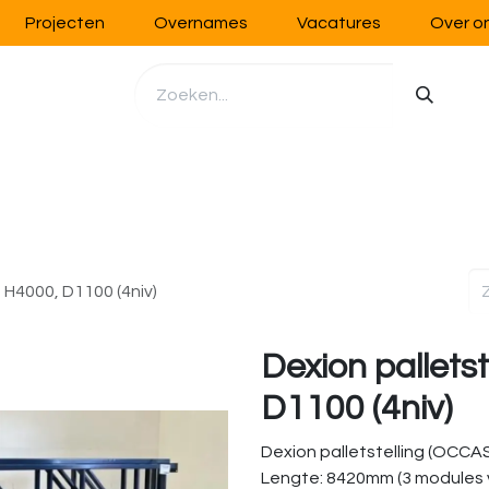
Projecten
Overnames
Vacatures
Over o
richting
Werkplaatsinrichting
Opslag
Handling
, H4000, D1100 (4niv)
Dexion pallets
D1100 (4niv)
Dexion palletstelling (OCCAS
Lengte: 8420mm (3 modules