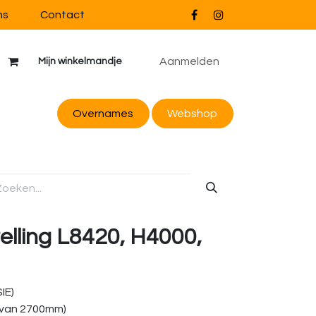
ns
Contact
Aanmelden
Mijn winkelmandje
Overnames
Webs
hop
telling L8420, H4000,
IE)
 van 2700mm)