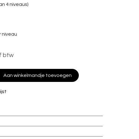
n 4 niveaus)
 niveau
f btw
Aan winkelmandje toevoegen
jst