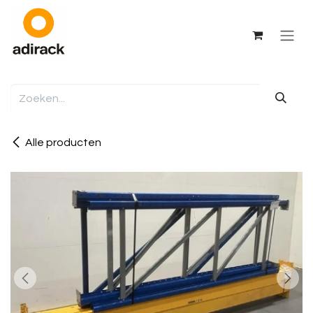
Overslaan naar inhoud
Alle producten