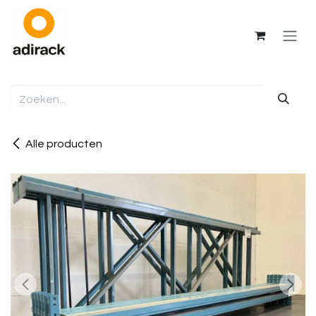
Overslaan naar inhoud
Alle producten