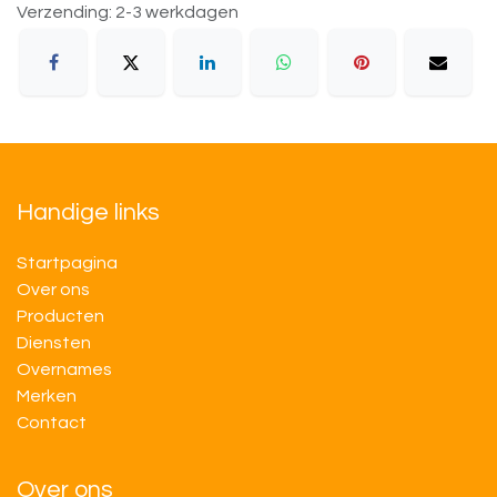
Verzending: 2-3 werkdagen
Handige links
Startpagina
Over ons
Producten
Diensten
Overnames
M​​erken
Contact
Over ons