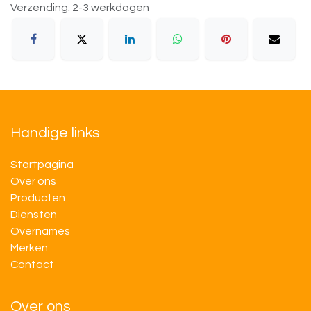
Verzending: 2-3 werkdagen
Handige links
Startpagina
Over ons
Producten
Diensten
Overnames
M​​erken
Contact
Over ons