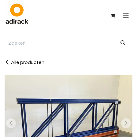
Overslaan naar inhoud
Alle producten