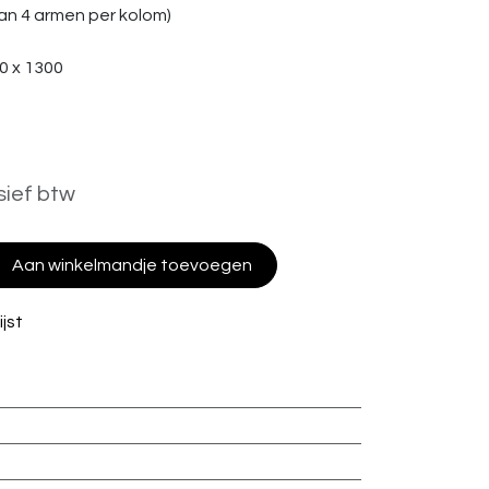
an 4 armen per kolom)
0 x 1300
sief btw
Aan winkelmandje toevoegen
jst