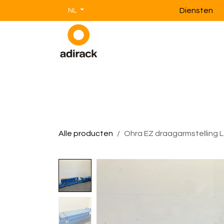
Overslaan naar inhoud
Diensten
NL
Magazijnstellingen
Magazijnin
Alle producten
Ohra EZ draagarmstelling L