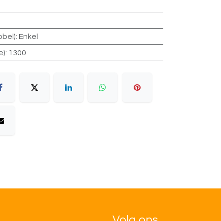
bbel)
:
Enkel
e)
:
1300
Volg ons