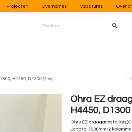
Projecten
Overnames
Vacatures
Over o
richting
Werkplaatsinrichting
Opslag
Handling
1800, H4450, D1300 (4niv)
Ohra EZ draag
H4450, D1300 
Ohra EZ draagarmstelling (
Lengte: 1800mm (2 kolomme