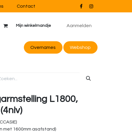
ns
Contact
Aanmelden
Mijn winkelmandje
Overnames
Webs
hop
armstelling L1800,
(4niv)
OCCASIE)
n met 1600mm asafstand)