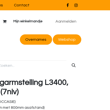
ns
Contact
Aanmelden
Mijn winkelmandje
Overnames
Webs
hop
garmstelling L3400,
(7niv)
(OCCASIE)
n met 800mm asafstand)