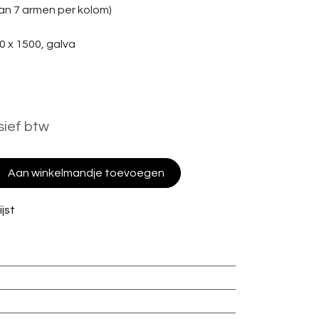
an 7 armen per kolom)
0 x 1500, galva
sief btw
Aan winkelmandje toevoegen
jst