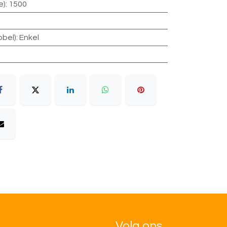
e)
:
1500
bbel)
:
Enkel
Volg ons