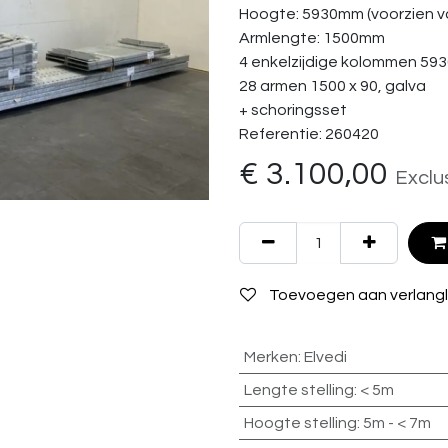
Hoogte: 5930mm (voorzien v
Armlengte: 1500mm
4 enkelzijdige kolommen 593
28 armen 1500 x 90, galva
+ schoringsset
Referentie: 260420
€
3.100,00
Exclu
Toevoegen aan verlangli
Merken
:
Elvedi
Lengte stelling
:
< 5m
Hoogte stelling
:
5m - < 7m