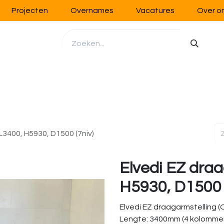
Projecten
Overnames
Vacatures
Over o
richting
Werkplaatsinrichting
Opslag
Handling
L3400, H5930, D1500 (7niv)
Elvedi EZ draa
H5930, D1500 
Elvedi EZ draagarmstelling 
Lengte: 3400mm (4 kolomme