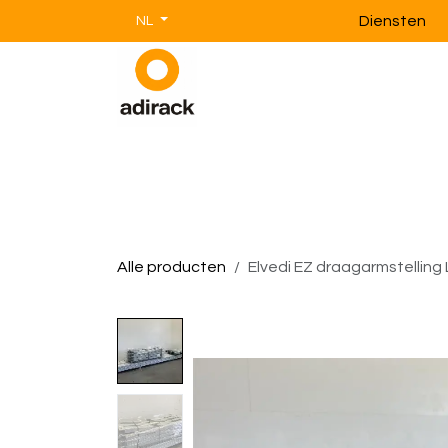
Overslaan naar inhoud
Diensten
NL
Magazijnstellingen
Magazijnin
Alle producten
Elvedi EZ draagarmstelling 