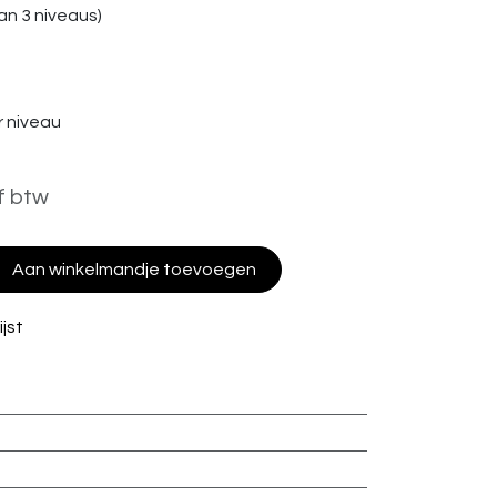
n 3 niveaus)
 niveau
f btw
Aan winkelmandje toevoegen
jst