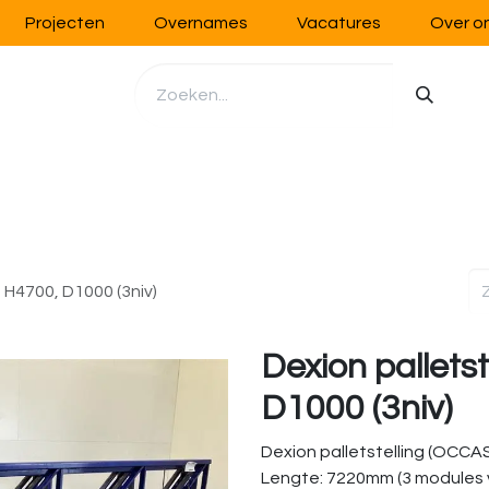
Projecten
Overnames
Vacatures
Over o
richting
Werkplaatsinrichting
Opslag
Handling
, H4700, D1000 (3niv)
Dexion pallets
D1000 (3niv)
Dexion palletstelling (OCCAS
Lengte: 7220mm (3 modules