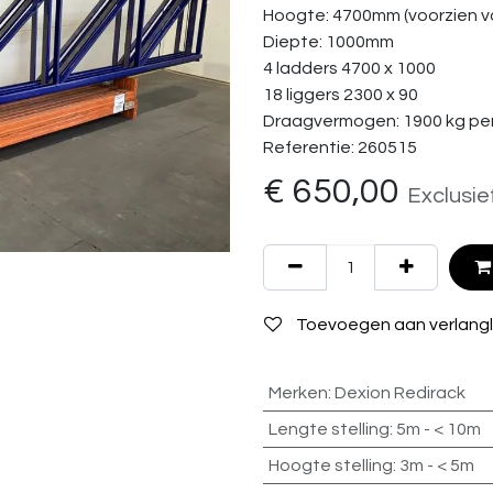
Hoogte: 4700mm (voorzien va
Diepte: 1000mm
4 ladders 4700 x 1000
18 liggers 2300 x 90
Draagvermogen: 1900 kg per
Referentie: 260515
€
650,00
Exclusie
Toevoegen aan verlangli
Merken
:
Dexion Redirack
Lengte stelling
:
5m - < 10m
Hoogte stelling
:
3m - < 5m