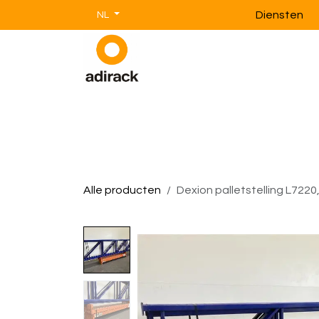
Overslaan naar inhoud
Diensten
NL
Magazijnstellingen
Magazijnin
Alle producten
Dexion palletstelling L7220