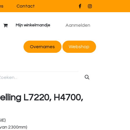
ns
Contact
Aanmelden
Mijn winkelmandje
Overnames
Webs
hop
telling L7220, H4700,
IE)
 van 2300mm)