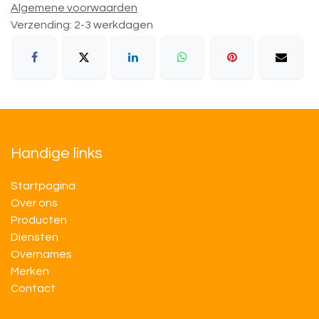
Algemene voorwaarden
Verzending: 2-3 werkdagen
Handige links
Startpagina
Over ons
Producten
Diensten
Overnames
M​​erken
Contact