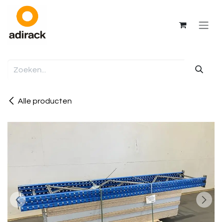
Overslaan naar inhoud
Alle producten