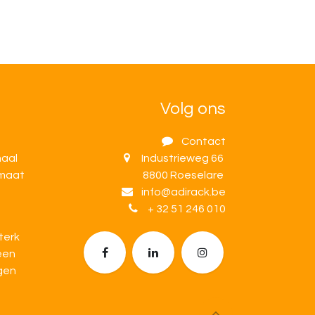
Volg ons
Contact
maal
Industrieweg 66
 maat
8800 Roeselare
info@adirack.be
+ 32 51 246 010
terk
 een
gen