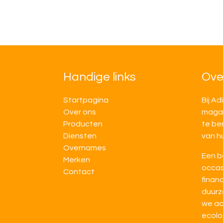
Handige links
Ove
Startpagina
Bij Ad
Over ons
magaz
Producten
te be
Diensten
van h
Overnames
Een b
M​​erken
occas
Contact
financ
duurz
we ac
ecolo