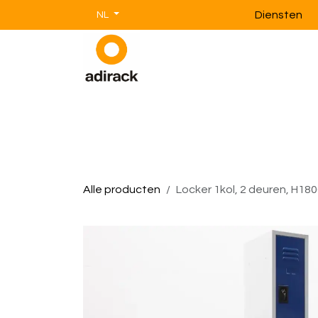
Overslaan naar inhoud
Diensten
NL
Magazijnstellingen
Magazijnin
Alle producten
Locker 1kol, 2 deuren, H180