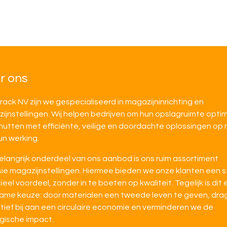
r ons
irack NV zijn we gespecialiseerd in magazijninrichting en
ijnstellingen. Wij helpen bedrijven om hun opslagruimte opti
nutten met efficiënte, veilige en doordachte oplossingen op
un werking.
elangrijk onderdeel van ons aanbod is ons ruim assortiment
ie magazijnstellingen. Hiermee bieden we onze klanten een s
ieel voordeel, zonder in te boeten op kwaliteit. Tegelijk is dit
ame keuze: door materialen een tweede leven te geven, dra
tief bij aan een circulaire economie en verminderen we de
gische impact.