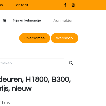
ns
Contact
Aanmelden
Mijn winkelmandje
Overnames
Webs
hop
 deuren, H1800, B300,
ijs, nieuw
f btw