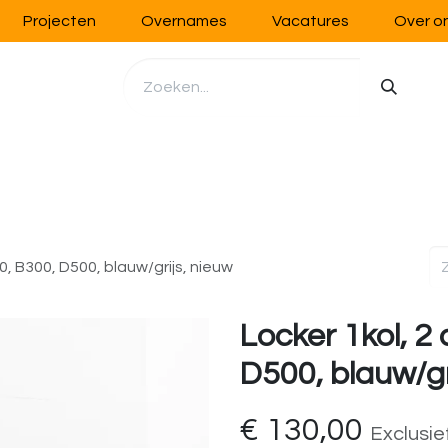
Projecten
Overnames
Vacatures
Over o
richting
Werkplaatsinrichting
Opslag
Handling
0, B300, D500, blauw/grijs, nieuw
Locker 1kol, 2
D500, blauw/gr
€
130,00
Exclusie