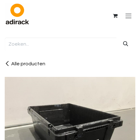
Overslaan naar inhoud
Alle producten