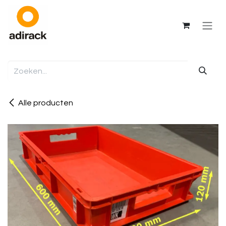
Overslaan naar inhoud
Alle producten