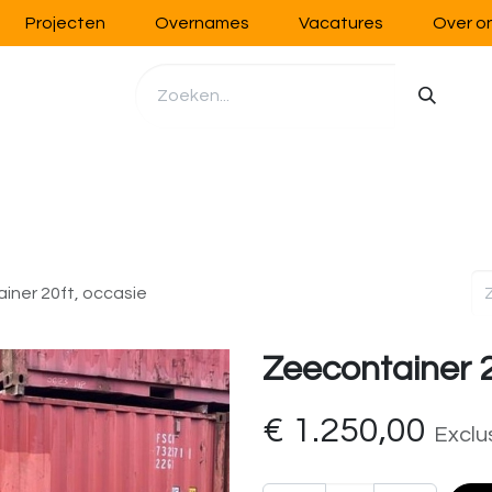
Projecten
Overnames
Vacatures
Over o
richting
Werkplaatsinrichting
Opslag
Handling
iner 20ft, occasie
Zeecontainer 2
€
1.250,00
Exclu