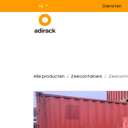
Overslaan naar inhoud
Diensten
NL
Magazijnstellingen
Magazijnin
Alle producten
Zeecontainers
Zeeconta