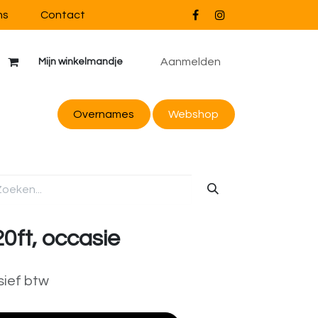
ns
Contact
Aanmelden
Mijn winkelmandje
Overnames
Webs
hop
0ft, occasie
sief btw