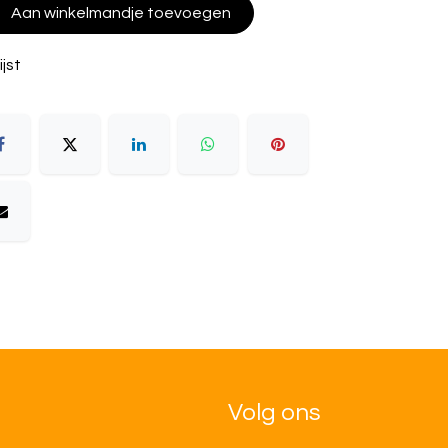
Aan winkelmandje toevoegen
jst
Volg ons